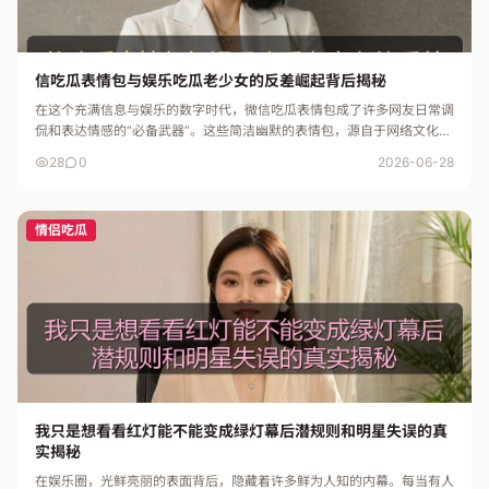
信吃瓜表情包与娱乐吃瓜老少女的反差崛起背后揭秘
在这个充满信息与娱乐的数字时代，微信吃瓜表情包成了许多网友日常调
侃和表达情感的“必备武器”。这些简洁幽默的表情包，源自于网络文化中
的“吃瓜群众”形象，成为了人们在聊天中的趣味符号。谁能想到，一...
28
0
2026-06-28
情侣吃瓜
我只是想看看红灯能不能变成绿灯幕后潜规则和明星失误的真
实揭秘
在娱乐圈，光鲜亮丽的表面背后，隐藏着许多鲜为人知的内幕。每当有人