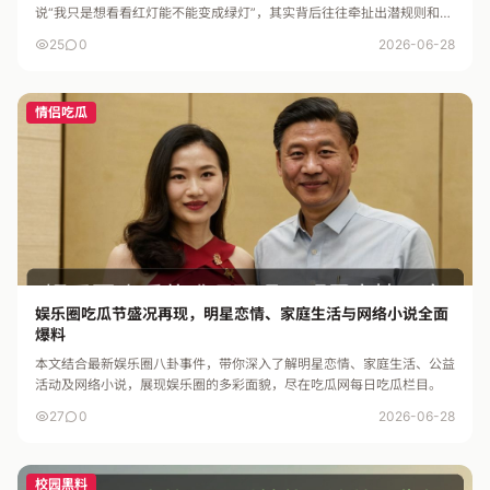
说“我只是想看看红灯能不能变成绿灯”，其实背后往往牵扯出潜规则和失
误的故事。明星的日常虽然看似完美无瑕，但细节中却充满了“虚假”...
25
0
2026-06-28
情侣吃瓜
娱乐圈吃瓜节盛况再现，明星恋情、家庭生活与网络小说全面
爆料
本文结合最新娱乐圈八卦事件，带你深入了解明星恋情、家庭生活、公益
活动及网络小说，展现娱乐圈的多彩面貌，尽在吃瓜网每日吃瓜栏目。
27
0
2026-06-28
校园黑料