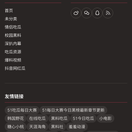
首页
未分类
情侣吃瓜
校园黑料
深扒内幕
吃瓜资源
爆料视频
抖音网红瓜
友情链接
51吃瓜每日大赛
51每日大赛今日黑榜最新章节更新
韩国野花
在线吃瓜
黑料吃瓜
51今日吃瓜
小电影
糖心小桃
天涯海角
黑料社
羞羞动漫