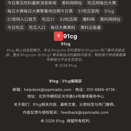
今日黑瓜吃料最新消息新闻
黑料网网址
吃瓜网每日大赛
每日大赛每日大赛聚集地往期今日黑
51吃瓜官网
51cg
51官网入口首页
吃瓜51
52吃瓜网
爆料网
黑料网网址
今日吃瓜
吃瓜入口
每日大赛黑料
黑料正能量
91cg
91cg
91cg 核心动态观察页，专注 91cg.cim 实时更新与 91cg.fun 热门事件深度追
踪，整合 91cg·com 与 91cg1 等关联站点的最新内容流，帮助用户快速掌握事
件脉络与平台生态变化。
© 2026 91cg
91cg
｜91cg编辑部
邮箱：helpdesk@rppmradio.com
｜
电话：010-6866-9736
｜
地址：北京市朝阳区光华路54号媒体服务中心
关于我们：91cg相关内容、最新文章、分类标签与热门推荐。
内容反馈与侵权投诉：feedback@rppmradio.com
© 2026 91cg. 保留所有权利.