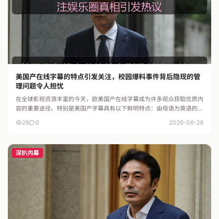
美国产在线字幕的特点引发关注，校园爆料事件背后隐现的管
理问题令人担忧
在全球影视资源丰富的今天，欧美国产在线字幕成为许多观众获取优质内
容的重要途径。特别是美国产字幕具有以下鲜明特点：由母语为英语的专
业译者制作，语言地道，表达准确；更新速度快，第一时间同步最新影
29
0
2026-06-28
视...
深扒内幕