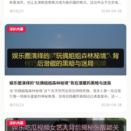
新晋演员，也让主演焦俊艳再次成为娱乐圈的焦点。这位毕业于北京电影
学院的“吃瓜君”级别的明星，凭借出色的演技和自然的台风，成功塑造...
32
0
2026-06-28
深扒内幕
娱乐圈演绎的“玩偶姐姐森林秘境”背后潜藏的黑暗与迷局
当“玩偶姐姐森林秘境”这个名字突然出现在网络热搜，很多人第一反应是
它像一场娱乐盛宴的神秘角落，但背后隐藏的真相远比表面复杂。这一事
件不仅引发了网友们的广泛关注，更让人不禁思考娱乐圈的潜规则、明...
33
0
2026-06-28
深扒内幕