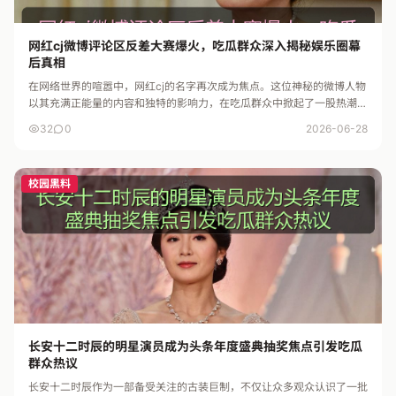
网红cj微博评论区反差大赛爆火，吃瓜群众深入揭秘娱乐圈幕
后真相
在网络世界的喧嚣中，网红cj的名字再次成为焦点。这位神秘的微博人物
以其充满正能量的内容和独特的影响力，在吃瓜群众中掀起了一股热潮。
尤其是在最近的“反差大赛”中，他的表现令人震惊，也让人更加好奇...
32
0
2026-06-28
校园黑料
长安十二时辰的明星演员成为头条年度盛典抽奖焦点引发吃瓜
群众热议
长安十二时辰作为一部备受关注的古装巨制，不仅让众多观众认识了一批