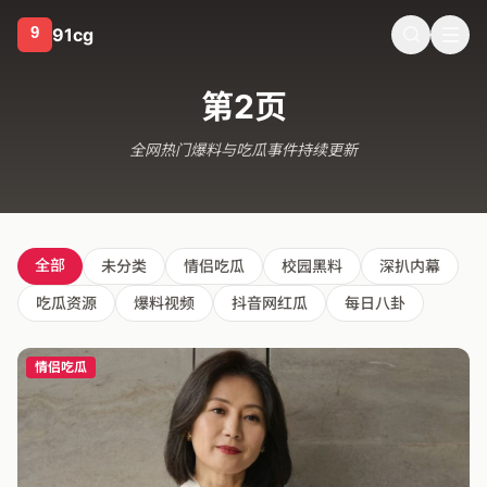
91cg
信吃瓜表情包与娱乐吃瓜老少女的反差崛起背后揭秘
第2页
全网热门爆料与吃瓜事件持续更新
全部
未分类
情侣吃瓜
校园黑料
深扒内幕
吃瓜资源
爆料视频
抖音网红瓜
每日八卦
情侣吃瓜