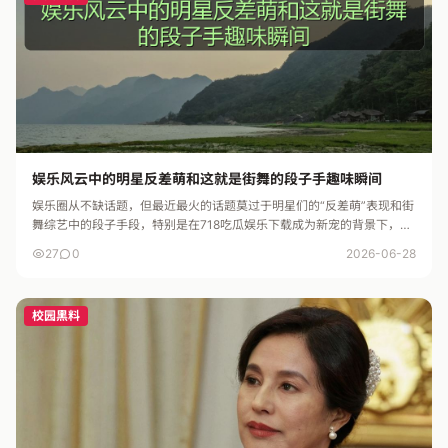
娱乐风云中的明星反差萌和这就是街舞的段子手趣味瞬间
娱乐圈从不缺话题，但最近最火的话题莫过于明星们的“反差萌”表现和街
舞综艺中的段子手段，特别是在718吃瓜娱乐下载成为新宠的背景下，粉
丝们的日常也变得更加有趣起来。 昨日，一位曾在《哪吒之魔童降...
27
0
2026-06-28
校园黑料