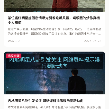
某位当红明星虚假恋情曝光引发吃瓜风暴，娱乐圈的炒作真相
令人震惊
在这个娱乐圈里，明星的私生活总能引发一阵热议。最近，一位当红明星
的恋情虚假曝光，瞬间成为网友们关注的焦点。事件的起因非常巧合——
一组疑似情侣的亲密照片被曝光，但随即官方辟谣，称两人只是普通朋
37
0
2026-06-28
友...
吃瓜资源
内地明星八卦引发关注 网络爆料揭示娱乐圈新动向
本文结合最新网络爆料，深入解析内地明星八卦背后的真相，展现娱乐圈