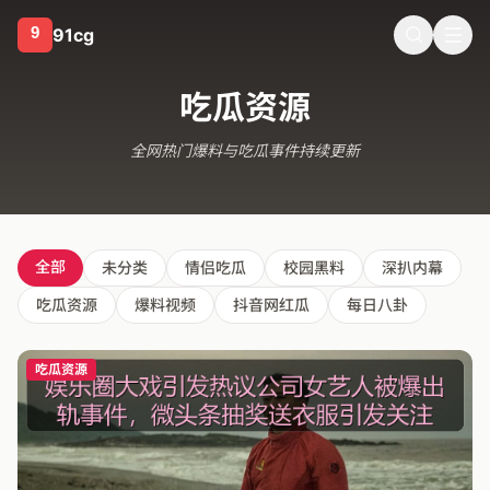
91cg
某位当红明星虚假恋情曝光引发吃瓜风暴，娱乐圈的炒作真相
吃瓜资源
全网热门爆料与吃瓜事件持续更新
全部
未分类
情侣吃瓜
校园黑料
深扒内幕
吃瓜资源
爆料视频
抖音网红瓜
每日八卦
吃瓜资源