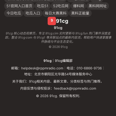
51官网入口首页
吃瓜51
52吃瓜网
爆料网
黑料网网址
今日吃瓜
吃瓜入口
每日大赛黑料
黑料正能量
91cg
91cg
91cg 核心动态观察页，专注 91cg.cim 实时更新与 91cg.fun 热门事件深度追
踪，整合 91cg·com 与 91cg1 等关联站点的最新内容流，帮助用户快速掌握事
件脉络与平台生态变化。
© 2026 91cg
91cg
｜91cg编辑部
邮箱：helpdesk@rppmradio.com
｜
电话：010-6866-9736
｜
地址：北京市朝阳区光华路54号媒体服务中心
关于我们：91cg相关内容、最新文章、分类标签与热门推荐。
内容反馈与侵权投诉：feedback@rppmradio.com
© 2026 91cg. 保留所有权利.