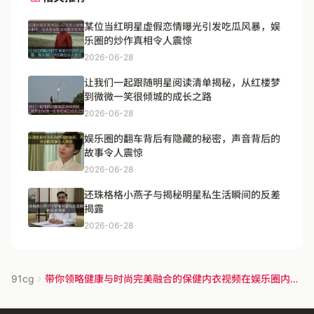
某位当红明星虚假恋情曝光引发吃瓜风暴，娱
乐圈的炒作真相令人震惊
2026-06-28
让我们一起跟随明星阅读清单揭秘，从红楼梦
到微微一笑很倾城的成长之路
2026-06-28
娱乐圈的翻车背后有隐藏的秘密，声音背后的
故事令人震惊
2026-06-28
还珠格格小燕子与揭秘明星私生活瞬间的反差
揭露
2026-06-28
91cg
带你领略健康与时尚完美融合的保健内衣视频在娱乐圈内部
引发关注