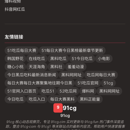
爆料视频
抖音网红瓜
友情链接
51吃瓜每日大赛
51每日大赛今日黑榜最新章节更新
韩国野花
在线吃瓜
黑料吃瓜
51今日吃瓜
小电影
糖心小桃
天涯海角
黑料社
羞羞动漫
今日黑瓜吃料最新消息新闻
黑料网网址
吃瓜网每日大赛
每日大赛每日大赛聚集地往期今日黑
51吃瓜官网
51cg
51官网入口首页
吃瓜51
52吃瓜网
爆料网
黑料网网址
今日吃瓜
吃瓜入口
每日大赛黑料
黑料正能量
91cg
91cg
91cg 核心动态观察页，专注 91cg.cim 实时更新与 91cg.fun 热门事件深度追
踪，整合 91cg·com 与 91cg1 等关联站点的最新内容流，帮助用户快速掌握事