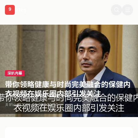
91cg
相关推荐
深扒内幕
带你领略健康与时尚完美融合的保健内
衣视频在娱乐圈内部引发关注
91cg
2026-06-28
34
0