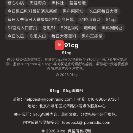
糖心小桃
天涯海角
黑料社
羞羞动漫
今日黑瓜吃料最新消息新闻
黑料网网址
吃瓜网每日大赛
每日大赛每日大赛聚集地往期今日黑
51吃瓜官网
51cg
51官网入口首页
吃瓜51
52吃瓜网
爆料网
黑料网网址
今日吃瓜
吃瓜入口
每日大赛黑料
黑料正能量
91cg
91cg
91cg 核心动态观察页，专注 91cg.cim 实时更新与 91cg.fun 热门事件深度追
踪，整合 91cg·com 与 91cg1 等关联站点的最新内容流，帮助用户快速掌握事
件脉络与平台生态变化。
© 2026 91cg
91cg
｜91cg编辑部
邮箱：helpdesk@rppmradio.com
｜
电话：010-6866-9736
｜
地址：北京市朝阳区光华路54号媒体服务中心
关于我们：91cg相关内容、最新文章、分类标签与热门推荐。
内容反馈与侵权投诉：feedback@rppmradio.com
© 2026 91cg. 保留所有权利.